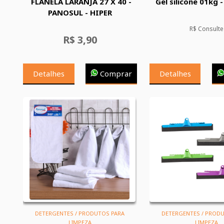
FLANELA LARANJA 27 X 40 -
Gel silicone 01kg -
PANOSUL - HIPER
R$ Consulte
R$ 3,90
Detalhes
Comprar
Detalhes
DETERGENTES / PRODUTOS PARA
DETERGENTES / PROD
LIMPEZA
LIMPEZA