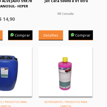
O ALVEJADO 59X78
Jet Cera 500ml e 01 litro
ANOSUL- HIPER
R$ Consulte
$ 14,90
Comprar
Detalhes
Comprar
S / PRODUTOS PARA
DETERGENTES / PRODUTOS PARA
LIMPEZA
LIMPEZA