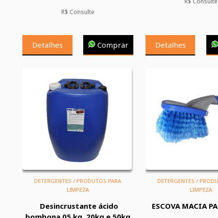
R$ Consulte
R$ Consulte
Detalhes
Comprar
Detalhes
DETERGENTES / PRODUTOS PARA
DETERGENTES / PROD
LIMPEZA
LIMPEZA
Desincrustante ácido
ESCOVA MACIA PA
bombona 05 kg, 20kg e 50kg