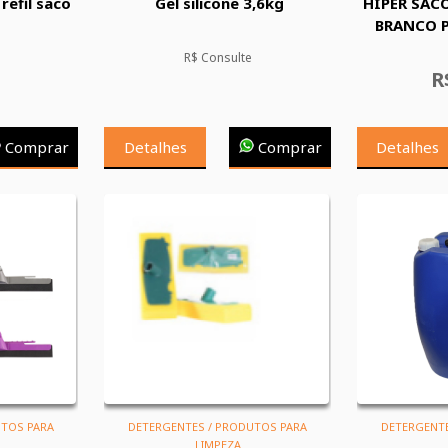
 refil saco
Gel silicone 3,6kg
HIPER SAC
BRANCO P
R$ Consulte
R
Comprar
Detalhes
Comprar
Detalhes
UTOS PARA
DETERGENTES / PRODUTOS PARA
DETERGENTE
LIMPEZA