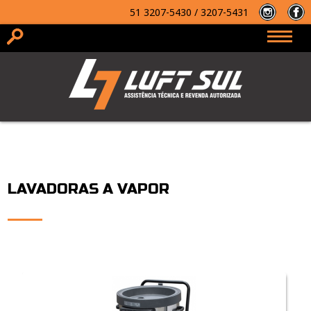
51
3207-5430 / 3207-5431
2ª via
do Boleto
LAVADORAS A VAPOR