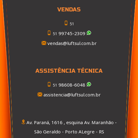
VENDAS
51
99745-2309
51
vendas@luftsul.com.br
ASSISTÊNCIA TÉCNICA
98608-6048
51
assistencia@luftsul.com.br
Av. Paraná, 1616 , esquina Av. Maranhão -
São Geraldo - Porto ALegre - RS